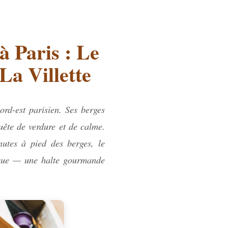
à Paris : Le
a Villette
rd-est parisien. Ses berges
uête de verdure et de calme.
utes à pied des berges, le
tique — une halte gourmande